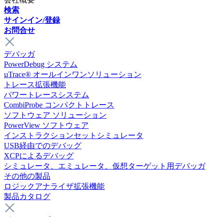
検索
サインイン/登録
お問合せ
デバッガ
PowerDebug システム
µTrace® オールインワンソリューション
トレース拡張機能
パワートレースシステム
CombiProbe コンパクトトレース
ソフトウェア ソリューション
PowerView ソフトウェア
インストラクションセットシミュレータ
USB経由でのデバッグ
XCPによるデバッグ
シミュレータ、エミュレータ、仮想ターゲット用デバッガ
その他の製品
ロジックアナライザ拡張機能
製品カタログ