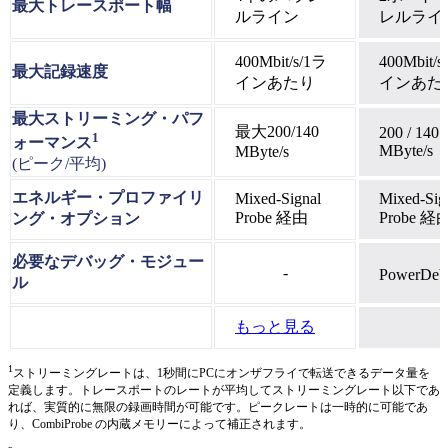
最大トレースポート幅
ルライン
レルライ
400Mbit/s/1ラ
400Mbit/s
最大記録速度
インあたり
インあた
最大ストリーミング・パフ
最大200/140
200 / 140
1
ォーマンス
MByte/s
MByte/s
(ピーク/平均)
エネルギー・プロファイリ
Mixed-Signal
Mixed-Sig
Probe 経由
Probe 経
ング・オプション
必要なデバッグ・モジュー
-
PowerDeb
ル
もっと見る
1
ストリーミングレートは、1秒間にPCにオンザフライで転送できるデータ量を
定義します。トレースポートのレートが平均してストリーミングレート以下であ
れば、実質的に無限の録画時間が可能です。ピークレートは一時的に可能であ
り、CombiProbe の内蔵メモリーによって補正されます。