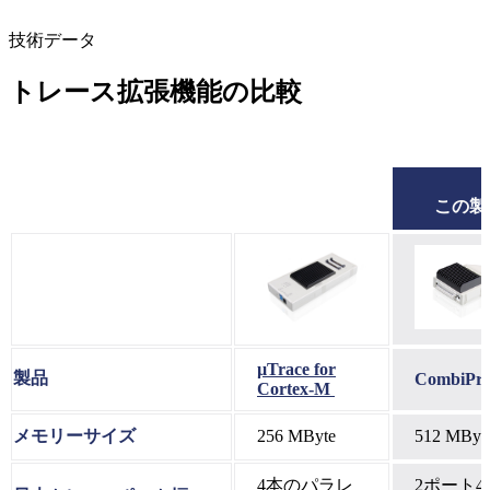
技術データ
トレース拡張機能の比較
この製
µTrace for
製品
CombiPro
Cortex-M
メモリーサイズ
256 MByte
512 MByt
4本のパラレ
2ポート4