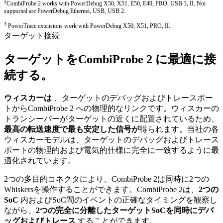
2
CombiProbe 2 works with PowerDebug X50, X51, E50, E40, PRO, USB 3, II. Not
supported are PowerDebug Ethernet, USB, USB 2.
3
PowerTrace extensions work with PowerDebug X50, X51, PRO, II.
ターゲット接続
ターゲットをCombiProbe 2 に最適に接
続する。
ウィスカーは
、ターゲットのデバッグおよびトレースポー
トからCombiProbe 2 への物理的なリンクです。ウィスカーの
トランシーバーがターゲットの近くに配置されているため、
最高の転送速度で最も安定した信号が
得られます。当社の各
ウィスカーモデルは、ターゲットのデバッグおよびトレース
ポートの物理的および電気的仕様に完全に一致するように最
適化されています。
2つの多目的コネクタにより、CombiProbe 2は同時に2つの
Whiskersを操作することができます。CombiProbe 2は、
2つの
SoC
内およびSoC間のイベントの正確なタイミングを観察し
ながら、
2つの完全に分離したターゲットSoCを同時にデバ
ッグおよびトレース
することができます。