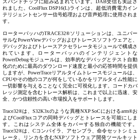
スバンドチップに組み込まれています。DAB受信も実証さ
れました。CoolFlux DSP16(L)ラインは、超低消費電力イン
テリジェントセンサー信号処理および音声処理に使用されま
す。
ローターバッハのTRACE32®ソリューションは、ユニバー
サルなPowerViewデバッグおよびトレースソフトウェアと、
デバッグおよびトレースアクセラレータモジュールで構成さ
れています。ローターバッハのインテリジェントな
PowerDebugモジュールは、効率的なデバッグとテスト自動
化のために最高のダウンロード速度と最小の応答時間を提供
しますが、PowerTraceリアルタイムトレースモジュールは、
CPUやその他のコアが何をしているかをリアルタイム性能に
一切影響を与えることなく完全に可視化します。コードカバ
レッジ測定を含むトレース解析は、これまで以上に迅速、安
全、かつ信頼性の高い市場投入をサポートします。
Trace32®は、S32K3xのような異種NXP SoCにおけるarm®お
よびCoolFluxコアの同時デバッグとトレースを可能にしま
す。これはシステム全体をカバーする独自の機能です。
Trace32®は、Cコンパイラ、アセンブラ、命令セットシミュ
レータ、リンカを含むNXPソフトウェア開発ツールキット