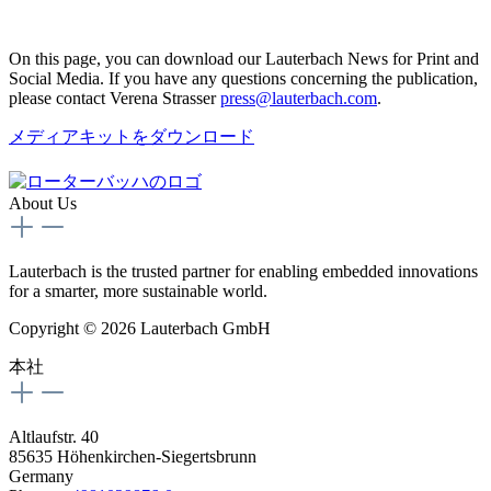
On this page, you can download our Lauterbach News for Print and
Social Media. If you have any questions concerning the publication,
please contact Verena Strasser
press@lauterbach.com
.
メディアキットをダウンロード
About Us
Lauterbach is the trusted partner for enabling embedded innovations
for a smarter, more sustainable world.
Copyright © 2026 Lauterbach GmbH
本社
Altlaufstr. 40
85635 Höhenkirchen-Siegertsbrunn
Germany