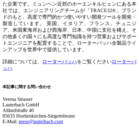
た企業です。ミュンヘン近郊のホーエンキルヒェンにある本
社では、エンジニアリングチームが「TRACE32®」ブラン
ドのもと、高度で専門的かつ使いやすい開発ツールを開発・
製造しています。 英国、イタリア、フランス、チュニジ
ア、米国東海岸および西海岸、日本、中国に支社を構え、そ
の他多くの国々にも高度な専門知識を持つ営業およびサポー
トエンジニアを配置することで、ローターバッハ全製品ライ
ンアップを世界中で提供しています。
詳細については、
ローターバッハ
をご覧ください
ローターバ
ッハ
本記事に関する問い合わせ
Verena Strasser
Lauterbach GmbH
Altlaufstraße 40
85635 Hoehenkirchen-Siegertsbrunn
E-Mail:
press@lauterbach.com