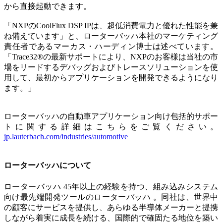
から直接起動できます。
「NXPのCoolFlux DSP IPは、超低消費電力と優れた性能を兼
ね備えています」と、ローターバッハ本社のマーケティング
責任者であるマーカス・ハーディン博士は述べています。
「Trace32®の最新サポートにより、NXPのお客様は当社の市
場をリードするデバッグおよびトレースソリューションを使
用して、最初からアプリケーションを開発できるようになり
ます。」
ローターバッハの自動車アプリケーション向け包括的サポー
トに関する詳細はこちらをご覧ください。
jp.lauterbach.com/industries/automotive
ローターバッハについて
ローターバッハ 45年以上の経験を持つ、組み込みシステム
向け最先端開発ツールのローターバッハ 。同社は、世界中
の顧客にサービスを提供し、あらゆる半導体メーカーと提携
しながら着実に成長を続ける、国際的で確固たる地位を築い