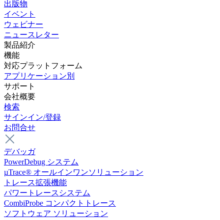
出版物
イベント
ウェビナー
ニュースレター
製品紹介
機能
対応プラットフォーム
アプリケーション別
サポート
会社概要
検索
サインイン/登録
お問合せ
デバッガ
PowerDebug システム
µTrace® オールインワンソリューション
トレース拡張機能
パワートレースシステム
CombiProbe コンパクトトレース
ソフトウェア ソリューション