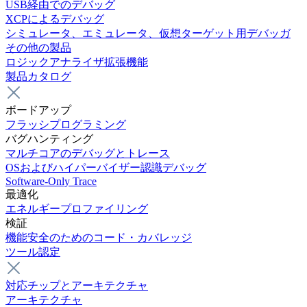
USB経由でのデバッグ
XCPによるデバッグ
シミュレータ、エミュレータ、仮想ターゲット用デバッガ
その他の製品
ロジックアナライザ拡張機能
製品カタログ
ボードアップ
フラッシプログラミング
バグハンティング
マルチコアのデバッグとトレース
OSおよびハイパーバイザー認識デバッグ
Software-Only Trace
最適化
エネルギープロファイリング
検証
機能安全のためのコード・カバレッジ
ツール認定
対応チップとアーキテクチャ
アーキテクチャ