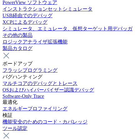
PowerView ソフトウェア
インストラクションセットシミュレータ
USB経由でのデバッグ
XCPによるデバッグ
シミュレータ、エミュレータ、仮想ターゲット用デバッガ
その他の製品
ロジックアナライザ拡張機能
製品カタログ
ボードアップ
フラッシプログラミング
バグハンティング
マルチコアのデバッグとトレース
OSおよびハイパーバイザー認識デバッグ
Software-Only Trace
最適化
エネルギープロファイリング
検証
機能安全のためのコード・カバレッジ
ツール認定