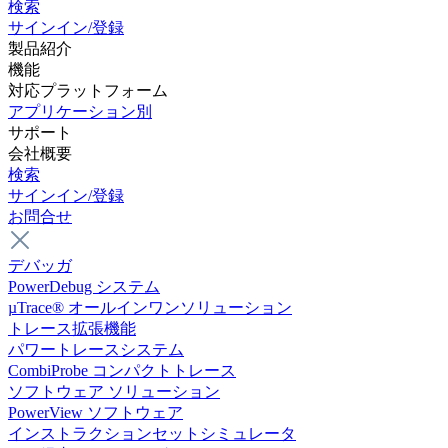
検索
サインイン/登録
製品紹介
機能
対応プラットフォーム
アプリケーション別
サポート
会社概要
検索
サインイン/登録
お問合せ
デバッガ
PowerDebug システム
µTrace® オールインワンソリューション
トレース拡張機能
パワートレースシステム
CombiProbe コンパクトトレース
ソフトウェア ソリューション
PowerView ソフトウェア
インストラクションセットシミュレータ